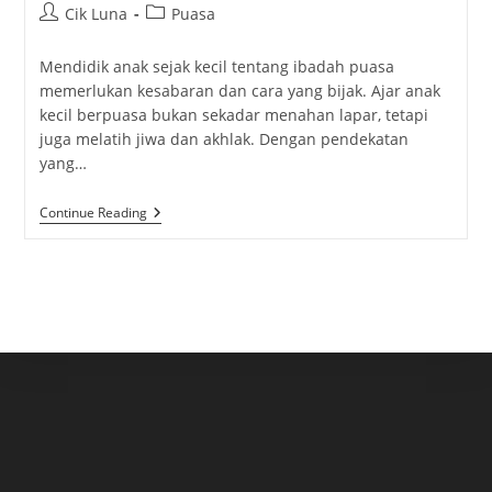
Post
Post
Cik Luna
Puasa
author:
category:
Mendidik anak sejak kecil tentang ibadah puasa
memerlukan kesabaran dan cara yang bijak. Ajar anak
kecil berpuasa bukan sekadar menahan lapar, tetapi
juga melatih jiwa dan akhlak. Dengan pendekatan
yang…
Ajar
Continue Reading
Anak
Kecil
Berpuasa