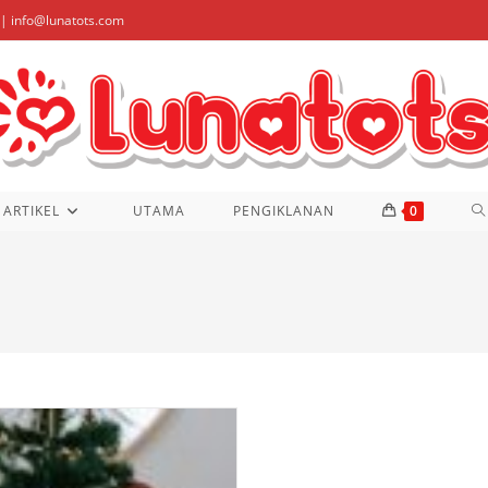
| info@lunatots.com
T
ARTIKEL
UTAMA
PENGIKLANAN
0
W
S