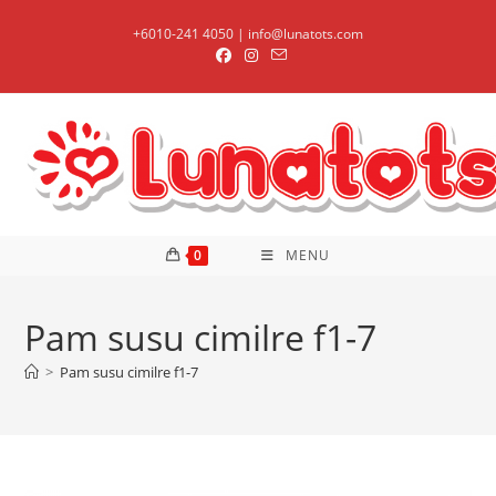
Skip
+6010-241 4050 | info@lunatots.com
to
content
0
MENU
Pam susu cimilre f1-7
>
Pam susu cimilre f1-7