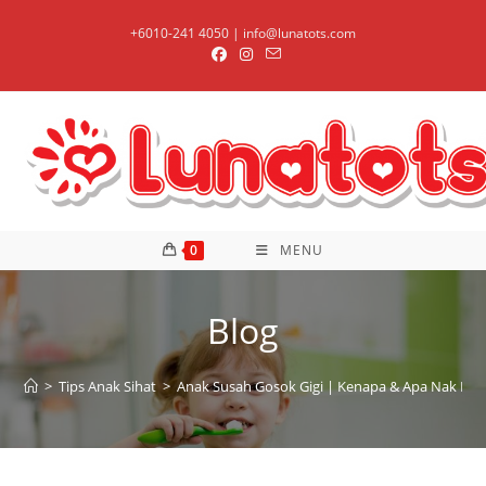
Skip
+6010-241 4050 | info@lunatots.com
to
content
0
MENU
Blog
>
Tips Anak Sihat
>
Anak Susah Gosok Gigi | Kenapa & Apa Nak Bua