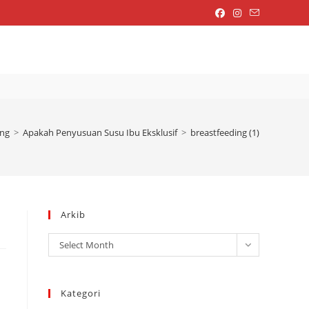
OGGLE
EBSITE
ing
>
Apakah Penyusuan Susu Ibu Eksklusif
>
breastfeeding (1)
EARCH
Arkib
Arkib
Select Month
Kategori