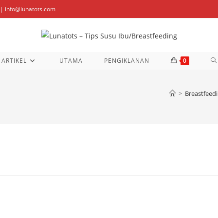
| info@lunatots.com
T
ARTIKEL
UTAMA
PENGIKLANAN
0
W
>
Breastfeed
S