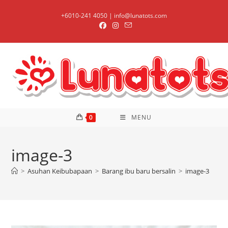
Skip
+6010-241 4050 | info@lunatots.com
to
content
0
MENU
image-3
>
Asuhan Keibubapaan
>
Barang ibu baru bersalin
>
image-3