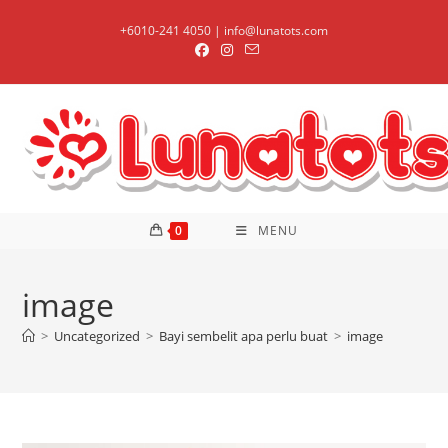
Skip
+6010-241 4050 | info@lunatots.com
to
content
0
MENU
image
>
Uncategorized
>
Bayi sembelit apa perlu buat
>
image