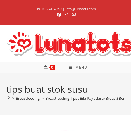
Skip
+6010-241 4050 | info@lunatots.com
to
content
0
MENU
tips buat stok susu
>
Breastfeeding
>
Breastfeeding Tips : Bila Payudara (Breast) Bengk