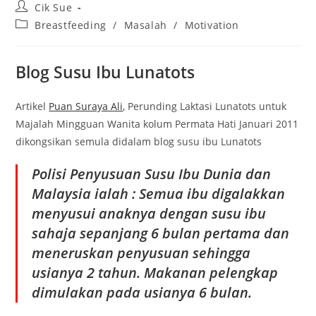
Post
Cik Sue
author:
Post
Breastfeeding
/
Masalah
/
Motivation
category:
Blog Susu Ibu Lunatots
Artikel
Puan Suraya Ali
, Perunding Laktasi Lunatots untuk
Majalah Mingguan Wanita kolum Permata Hati Januari 2011
dikongsikan semula didalam blog susu ibu Lunatots
Polisi Penyusuan Susu Ibu Dunia dan
Malaysia ialah : Semua ibu digalakkan
menyusui anaknya dengan susu ibu
sahaja sepanjang 6 bulan pertama dan
meneruskan penyusuan sehingga
usianya 2 tahun. Makanan pelengkap
dimulakan pada usianya 6 bulan.