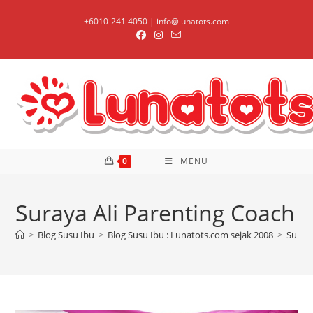
Skip
+6010-241 4050 | info@lunatots.com
to
content
0
MENU
Suraya Ali Parenting Coach
>
Blog Susu Ibu
>
Blog Susu Ibu : Lunatots.com sejak 2008
>
Suraya