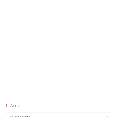
Arkib
Arkib
Select Month