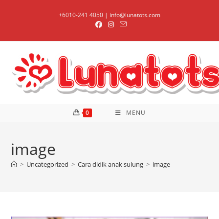
Skip
+6010-241 4050 | info@lunatots.com
to
content
0
MENU
image
>
Uncategorized
>
Cara didik anak sulung
>
image