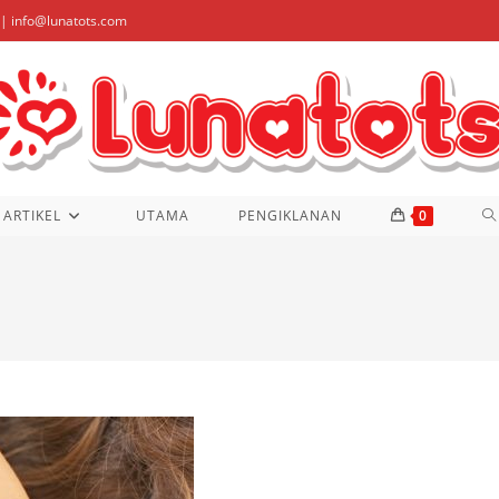
| info@lunatots.com
T
ARTIKEL
UTAMA
PENGIKLANAN
0
W
S