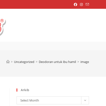
OGGLE
EBSITE
>
Uncategorized
>
Deodoran untuk ibu hamil
>
image
EARCH
Arkib
Arkib
Select Month