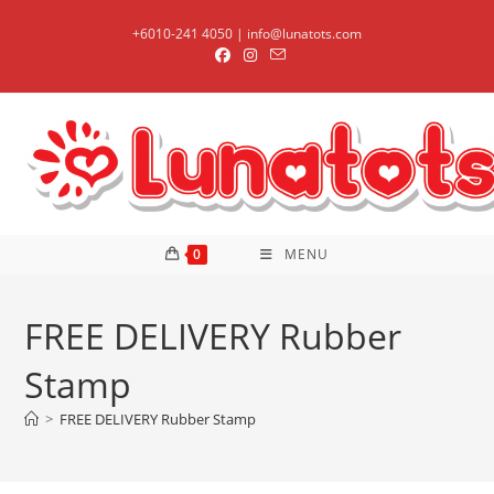
Skip
+6010-241 4050 | info@lunatots.com
to
content
0
MENU
FREE DELIVERY Rubber
Stamp
>
FREE DELIVERY Rubber Stamp