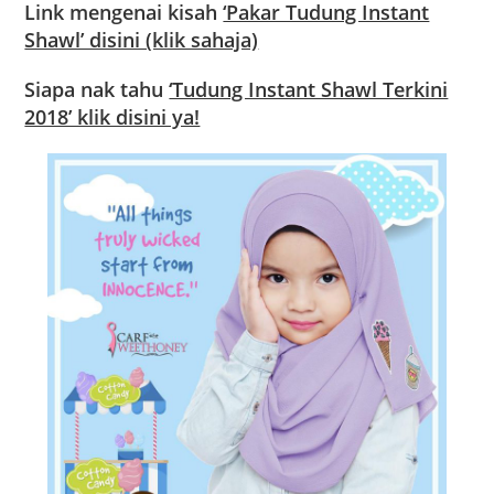
Link mengenai kisah
‘Pakar Tudung Instant
Shawl’ disini (klik sahaja)
Siapa nak tahu
‘Tudung Instant Shawl Terkini
2018’ klik disini ya!