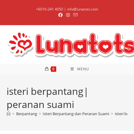
Skip
+6010-241 4050 | info@lunatots.com
to
content
0
MENU
isteri berpantang|
peranan suami
>
Berpantang
>
Isteri Berpantang dan Peranan Suami
>
isteri ber