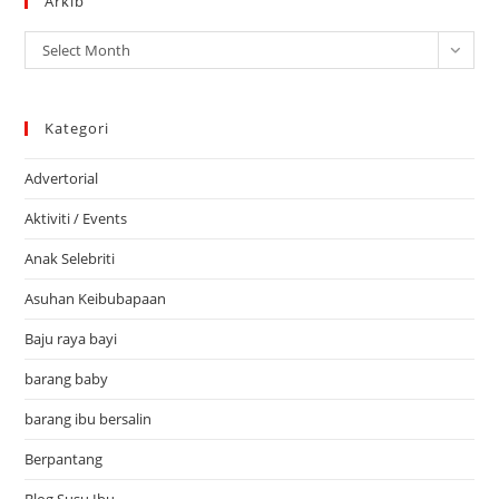
Arkib
Arkib
Select Month
Kategori
Advertorial
Aktiviti / Events
Anak Selebriti
Asuhan Keibubapaan
Baju raya bayi
barang baby
barang ibu bersalin
Berpantang
Blog Susu Ibu