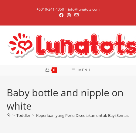
Skip
+6010-241 4050 | info@lunatots.com
to
content
0
MENU
Baby bottle and nipple on
white
>
Toddler
>
Keperluan yang Perlu Disediakan untuk Bayi Semasa P