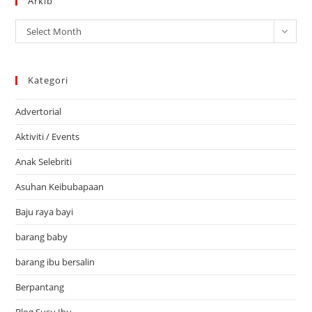
Arkib
Arkib
Select Month
Kategori
Advertorial
Aktiviti / Events
Anak Selebriti
Asuhan Keibubapaan
Baju raya bayi
barang baby
barang ibu bersalin
Berpantang
Blog Susu Ibu