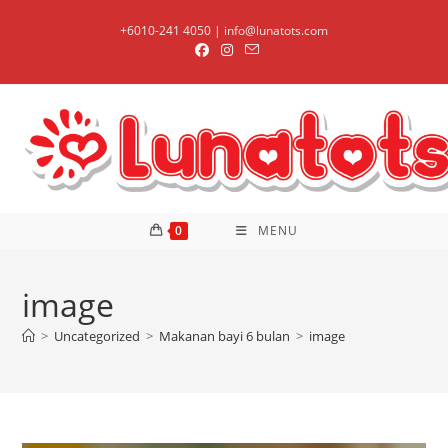
Skip
+6010-241 4050 | info@lunatots.com
to
content
0
MENU
image
>
Uncategorized
>
Makanan bayi 6 bulan
>
image