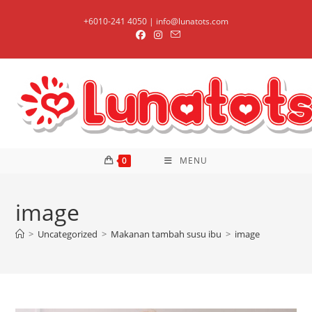
Skip
+6010-241 4050 | info@lunatots.com
to
content
0
MENU
image
>
Uncategorized
>
Makanan tambah susu ibu
>
image