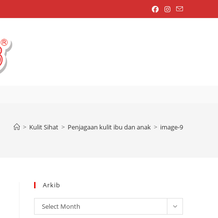
OGGLE
EBSITE
>
Kulit Sihat
>
Penjagaan kulit ibu dan anak
>
image-9
EARCH
Arkib
Arkib
Select Month