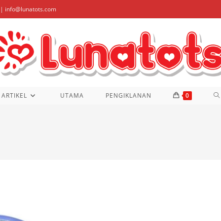
| info@lunatots.com
T
ARTIKEL
UTAMA
PENGIKLANAN
0
W
S