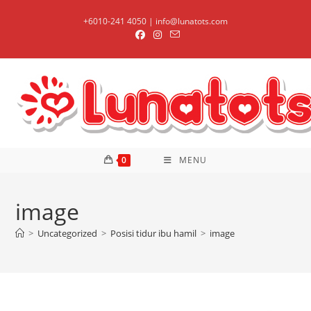
Skip
+6010-241 4050 | info@lunatots.com
to
content
0
MENU
image
>
Uncategorized
>
Posisi tidur ibu hamil
>
image