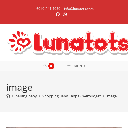
Skip
+6010-241 4050 | info@lunatots.com
to
content
0
MENU
image
>
barang baby
>
Shopping Baby Tanpa Overbudget
>
image