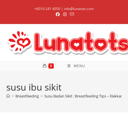
Skip
+6010-241 4050 | info@lunatots.com
to
content
0
MENU
susu ibu sikit
>
Breastfeeding
>
Susu Badan Sikit : Breastfeeding Tips – Elakkan Ma