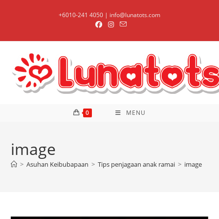
Skip
+6010-241 4050 | info@lunatots.com
to
content
0
MENU
image
>
Asuhan Keibubapaan
>
Tips penjagaan anak ramai
>
image