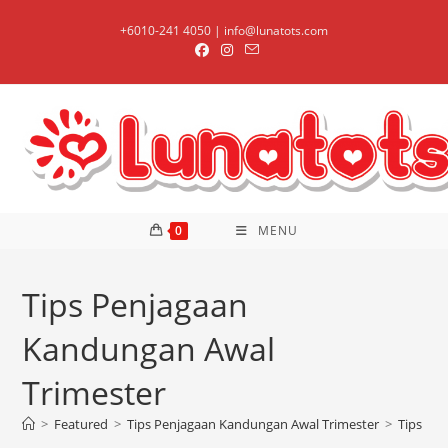
Skip
+6010-241 4050 | info@lunatots.com
to
content
0
MENU
Tips Penjagaan
Kandungan Awal
Trimester
>
Featured
>
Tips Penjagaan Kandungan Awal Trimester
>
Tips Pe