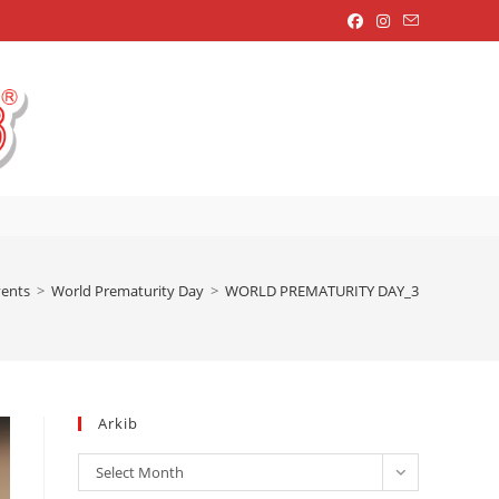
OGGLE
EBSITE
vents
>
World Prematurity Day
>
WORLD PREMATURITY DAY_3
EARCH
Arkib
Arkib
Select Month