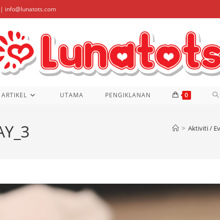
| info@lunatots.com
T
ARTIKEL
UTAMA
PENGIKLANAN
0
W
AY_3
>
Aktiviti / E
S