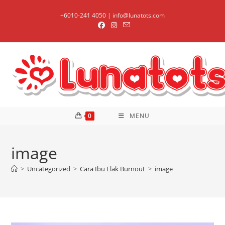
Skip
+6010-241 4050 | info@lunatots.com
to
content
0
MENU
image
>
Uncategorized
>
Cara Ibu Elak Burnout
>
image