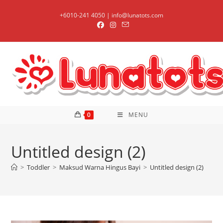
Skip
+6010-241 4050 | info@lunatots.com
to
content
0
MENU
Untitled design (2)
>
Toddler
>
Maksud Warna Hingus Bayi
>
Untitled design (2)