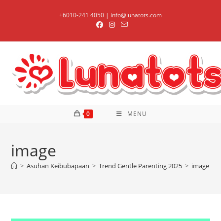
Skip
+6010-241 4050 | info@lunatots.com
to
content
0
MENU
image
>
Asuhan Keibubapaan
>
Trend Gentle Parenting 2025
>
image