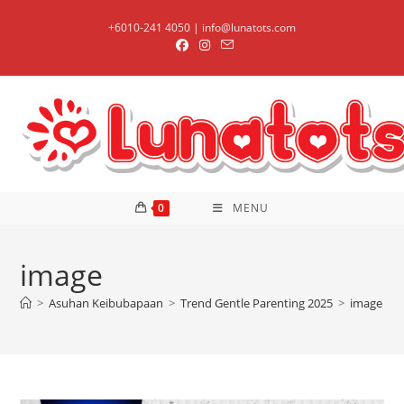
Skip
+6010-241 4050 | info@lunatots.com
to
content
0
MENU
image
>
Asuhan Keibubapaan
>
Trend Gentle Parenting 2025
>
image