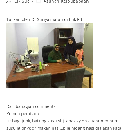
Post
Post
Cik Sue
Asuhan Keibubapaan
author:
category:
Tulisan oleh Dr Suriyakhatun
di link FB
Dari bahagian comments:
Komen pembaca
Dr bagi junk, baik bg susu shj..anak sy dh 4 tahun.minum
susu lg bnyk dr makan nasi…bile hidang nasi dia akan kata