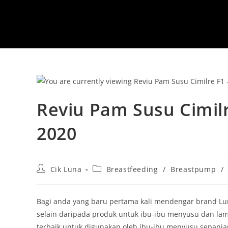
Reviu Pam Susu Cimil
2020
Post
Post
Cik Luna
Breastfeeding
/
Breastpump
/
author:
category:
Bagi anda yang baru pertama kali mendengar brand Lu
selain daripada produk untuk ibu-ibu menyusu dan la
terbaik untuk digunakan oleh ibu-ibu menyusu sepanjang