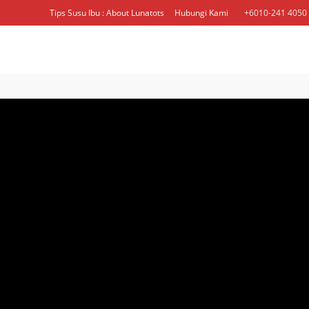
Skip
Tips Susu Ibu : About Lunatots
Hubungi Kami
+6010-241 4050 
to
content