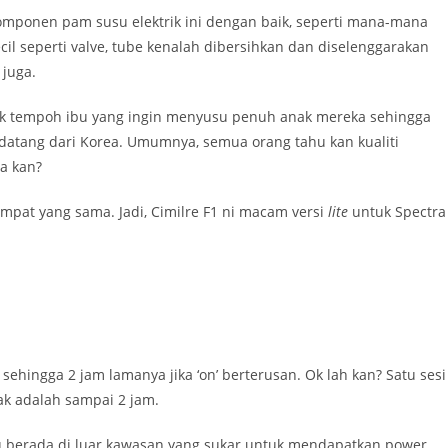
 komponen pam susu elektrik ini dengan baik, seperti mana-mana
il seperti valve, tube kenalah dibersihkan dan diselenggarakan
 juga.
tuk tempoh ibu yang ingin menyusu penuh anak mereka sehingga
 datang dari Korea. Umumnya, semua orang tahu kan kualiti
a kan?
empat yang sama. Jadi, Cimilre F1 ni macam versi
lite
untuk Spectra
sehingga 2 jam lamanya jika ‘on’ berterusan. Ok lah kan? Satu sesi
k adalah sampai 2 jam.
bu berada di luar kawasan yang sukar untuk mendapatkan power