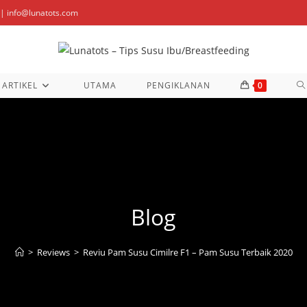
| info@lunatots.com
T
ARTIKEL
UTAMA
PENGIKLANAN
0
W
S
Blog
>
Reviews
>
Reviu Pam Susu Cimilre F1 – Pam Susu Terbaik 2020