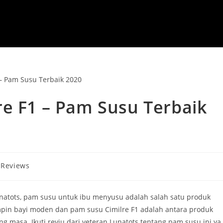
re F1 – Pam Susu Terbaik
Reviews
natots, pam susu untuk ibu menyusu adalah salah satu produk
mpin bayi moden dan pam susu Cimilre F1 adalah antara produk
 masa. Ikuti reviu dari veteran Lunatots tentang pam susu ini ya