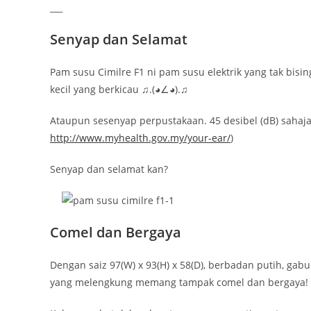
___
Senyap dan Selamat
Pam susu Cimilre F1 ni pam susu elektrik yang tak bis
kecil yang berkicau ♫.(◕∠◕).♫
Ataupun sesenyap perpustakaan. 45 desibel (dB) sahaja
http://www.myhealth.gov.my/your-ear/
)
Senyap dan selamat kan?
Comel dan Bergaya
Dengan saiz 97(W) x 93(H) x 58(D), berbadan putih, ga
yang melengkung memang tampak comel dan bergaya!