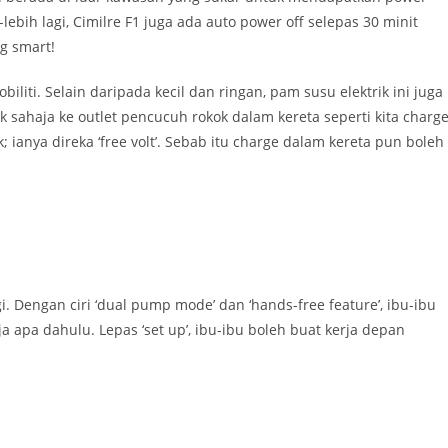
lebih lagi, Cimilre F1 juga ada auto power off selepas 30 minit
g smart!
iti. Selain daripada kecil dan ringan, pam susu elektrik ini juga
 sahaja ke outlet pencucuh rokok dalam kereta seperti kita charg
; ianya direka ‘free volt’. Sebab itu charge dalam kereta pun boleh
. Dengan ciri ‘dual pump mode’ dan ‘hands-free feature’, ibu-ibu
a apa dahulu. Lepas ‘set up’, ibu-ibu boleh buat kerja depan