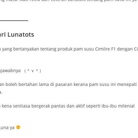
ari Lunatots
u yang bertanyakan tentang produk pam susu Cimilre F1 dengan Ci
k menjawabnya （＾ｖ＾）
 dan boleh bertahan lama di pasaran kerana pam susu ini menepati
a.
 kena sentiasa bergerak pantas dan aktif seperti ibu-ibu milenial
 Luna ya